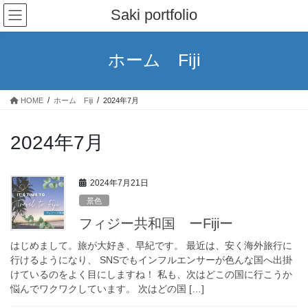
コ
ナ
Saki portfolio
ン
ビ
テ
ゲ
ン
ー
ホーム Fiji
ツ
シ
へ
ョ
ス
ン
HOME
ホーム Fiji
2024年7月
キ
に
ッ
移
プ
動
2024年7月
2024年7月21日
景色
フィジー共和国 ーFijiー
はじめまして。旅が大好き、早紀です。 最近は、安く海外旅行に
行けるようになり、 SNSでもインフルエンサーが色んな国へ出掛
けているのをよく目にしますね！ 私も、次はどこの国に行こうか
悩んでワクワクしています。 次はどの国 […]